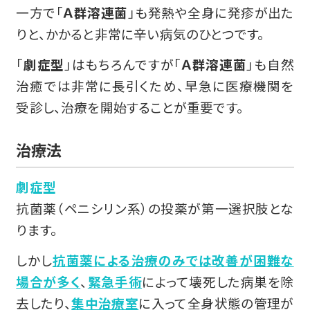
一方で「
Ａ群溶連菌
」も発熱や全身に発疹が出た
りと、かかると非常に辛い病気のひとつです。
「
劇症型
」はもちろんですが「
Ａ群溶連菌
」も自然
治癒では非常に長引くため、早急に医療機関を
受診し、治療を開始することが重要です。
治療法
劇症型
抗菌薬（ペニシリン系）の投薬が第一選択肢とな
ります。
しかし
抗菌薬による治療のみでは改善が困難な
場合が多く
、
緊急手術
によって壊死した病巣を除
去したり、
集中治療室
に入って全身状態の管理が