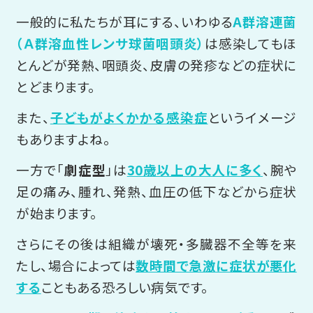
一般的に私たちが耳にする、いわゆる
A群溶連菌
（Ａ群溶血性レンサ球菌咽頭炎）
は感染してもほ
とんどが発熱、咽頭炎、皮膚の発疹などの症状に
とどまります。
また、
子どもがよくかかる感染症
というイメージ
もありますよね。
一方で「
劇症型
」は
30歳以上の大人に多く
、腕や
足の痛み、腫れ、発熱、血圧の低下などから症状
が始まります。
さらにその後は組織が壊死・多臓器不全等を来
たし、場合によっては
数時間で急激に症状が悪化
する
こともある恐ろしい病気です。