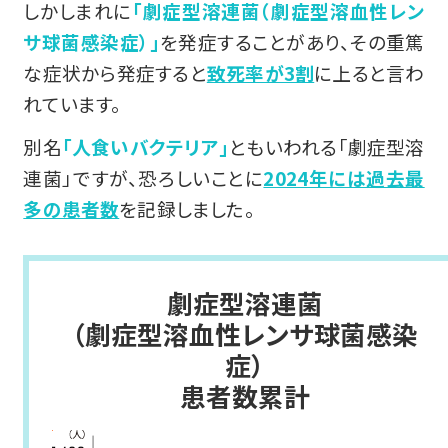
しかしまれに
「劇症型溶連菌（劇症型溶血性レン
サ球菌感染症）」
を発症することがあり、その重篤
な症状から発症すると
致死率が3割
に上ると言わ
れています。
別名
「人食いバクテリア」
ともいわれる「劇症型溶
連菌」ですが、恐ろしいことに
2024年には過去最
多の患者数
を記録しました。
劇症型溶連菌
（劇症型溶血性レンサ球菌感染
症）
患者数累計